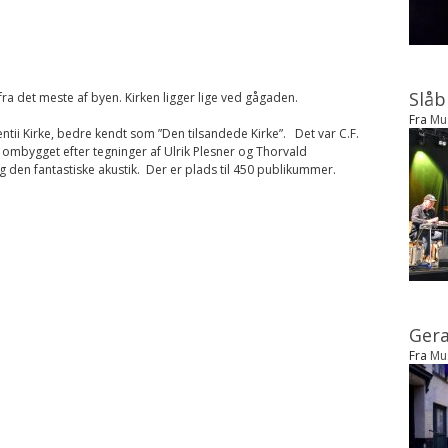
Slåb
 fra det meste af byen. Kirken ligger lige ved gågaden.
Fra
Mu
ntii Kirke, bedre kendt som ”Den tilsandede Kirke”. Det var C.F.
ombygget efter tegninger af Ulrik Plesner og Thorvald
og den fantastiske akustik. Der er plads til 450 publikummer.
Gera
Fra
Mu