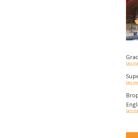
Grac
læs m
Sup
læs m
Brop
Eng
læs m