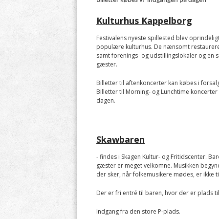
Billetter købes v/ indgangen på dagen
Kulturhus Kappelborg
Festivalens nyeste spillested blev oprindeli
populære kulturhus. De nænsomt restaurerede
samt forenings- og udstillingslokaler og en 
gæster.
Billetter til aftenkoncerter kan købes i forsal
Billetter til Morning- og Lunchtime koncerter
dagen.
Skawbaren
- findes i Skagen Kultur- og Fritidscenter. Ba
gæster er meget velkomne. Musikken begynder
der sker, når folkemusikere mødes, er ikke ti
Der er fri entré til baren, hvor der er plads t
Indgang fra den store P-plads.