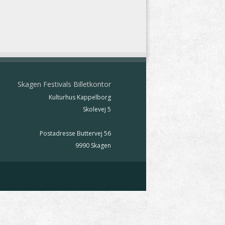
Skagen Festivals Billetkontor
Kulturhus Kappelborg
Skolevej 5
Postadresse Buttervej 56
9990 Skagen