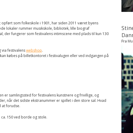
gt opført som folkeskole i 1901, har siden 2011 været byens
Stin
 lokaler rummer musikskole, bibliotek, lille biograf
sal, der fungerer som festivalens intimscene med plads til kun 130
Dan
Fra
Mu
g via festivalens
webshop
.
 kan købes på billetkontoret i festivalugen eller ved indgangen på
ren er samlingssted for festivalens kunstnere og frivillige, og
, når det sidste ekstranummer er spillet i den store sal. Hvad
l at forudse.
il ca. 150 ved borde og stole.