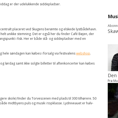
middag er der udelukkende siddepladser.
Mus
Abonné
centralt placeret ved Skagens berømte og elskede lystbådehavn.
Ska
helt unikke stemning. Det er også her du finder Café Bøjen, der
gspunkt i fisk. Her er både stå- og siddepladser med en
 og hele søndagen kan købes i forsalg via festivalens
webshop
.
 og lørdag samt ikke solgte billetter til aftenkoncerter kan købes
Den 
Fra
Mu
gere skole) finder du Torvescenen med plads til 300 tilhørere. 50
både midtbyens puls og musik i topklasse. Lydniveauet er halv-