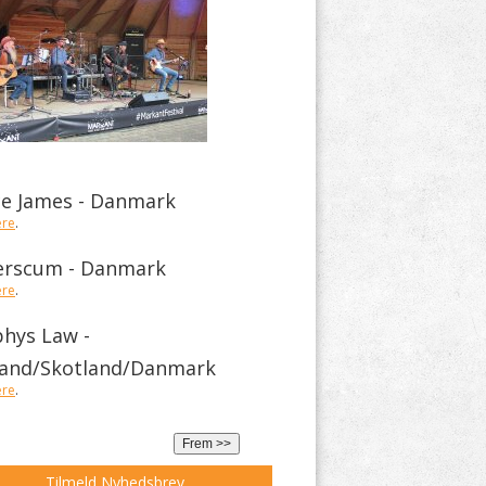
e James - Danmark
ere
.
erscum - Danmark
ere
.
hys Law -
land/Skotland/Danmark
ere
.
Tilmeld Nyhedsbrev