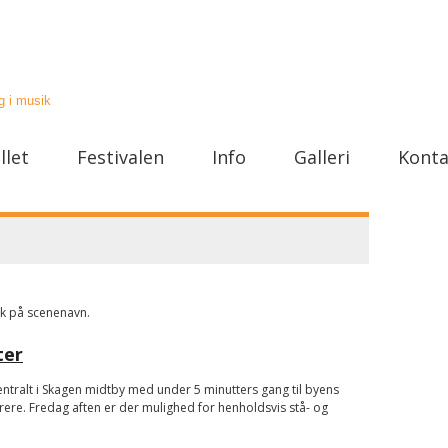
llet
Festivalen
Info
Galleri
Konta
yk på scenenavn.
ter
centralt i Skagen midtby med under 5 minutters gang til byens
rere. Fredag aften er der mulighed for henholdsvis stå- og