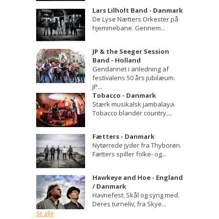
Lars Lilholt Band - Danmark
De Lyse Nætters Orkester på
hjemmebane. Gennem...
JP & the Seeger Session
Band - Holland
Gendannet i anledning af
festivalens 50 års jubilæum.
JP...
Tobacco - Danmark
Stærk musikalsk jambalaya.
Tobacco blander country,...
Fætters - Danmark
Nytørrede jyder fra Thyborøn.
Fætters spiller folke- og...
Hawkeye and Hoe - England
/ Danmark
Havnefest: Skål og syng med.
Deres turneliv, fra Skye...
Se alle